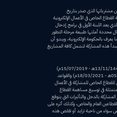
 مشترياتها الذي صدر بتاريخ
ة لمشاركة القطاع الخاص في الأعمال الإلكترونية
كة في الدخل المتوقع" بقرار مجلس الوزراء بتاريخ (05/04/1425هـ - 24/05/2004م) والذي يعد اللبنة الأولى في برامج إدخال
ل محددة أملتها طبيعة مرحلة التطور
 يعرف بالحكومة الإلكترونية، ويبدو أن
بدأ هذه المشاركة لتشمل كافة المشاريع
وعليه، فإنه وبصدور مرسوم المشاركة في الدخل، وصدور نظام المنافسات والمشتريات الحكومية الجديد في (13/11/1440هـ - 15/07/2019م)
ولائحته التنفيذية الجديدة في (11/08/1441هـ - 04/04/2020م)، وصدور نظام التخصيص في (05/08/1442هـ - 18/03/2021م) والقواعد
د وفرت ثلاثة مداخل للقطاع الخاص للمشاركة في الأعمال
لمتمثلة في توسيع مساهمة القطاع
لمشاركة بالدخل والتأثيرات التي يتوقع
قطاعين العام والخاص، وكذلك أثره على
اص سواء من ناحية تزايد أو تقلص هذه