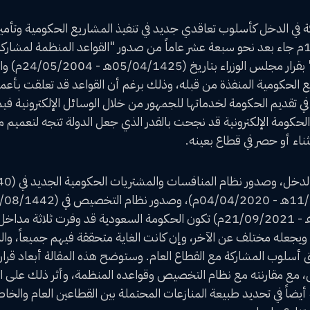
 في الدخل كأسلوب تعاقدي جديد في تنفيذ المشاريع الحكومية وتأمين
13/04/1443هـ الموافق 18/11/2021م جاء بعد نحو سبعة عشر عاماً من صدور "القواعد المنظم
وفق أسلوب المشار
الحكومية المنفذة من قبله، وذلك برغم أن القواعد قد تعلقت بأعما
 تقديم الحكومة لخدماتها للجمهور من خلال الوسائل الإلكترونية فيما
لحكومة الإلكترونية قد نجحت بالقدر الذي جعل الدولة تتجه لتعميم م
اء أو حصر في قطاع بعينه.
المنظمة للتخصيص في (14/02/1443هـ - 21/09/2021م) تكون الحكومة السعودية ق
 ويجعله مختلف عن الآخر، وإن كانت الغاية متحققة فيهم جميعاً، وا
 أسلوب المشاركة مع القطاع العام. وستوضح هذه المقالة أبعاد قرار ا
، مع مقارنته مع نظام التخصيص وقواعده المنظمة، وأثر ذلك على ال
أيضاً في تحديد طبيعة المنازعات المحتملة بين القطاعين العام والخ