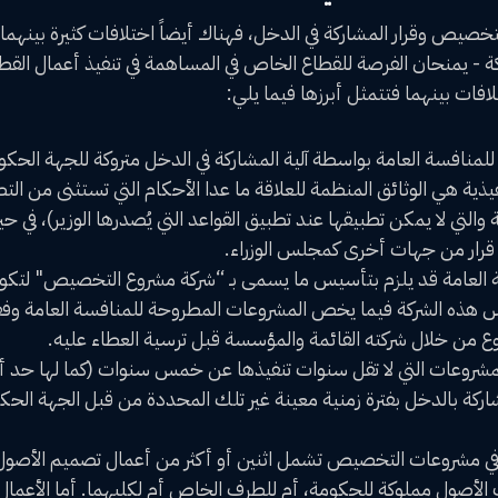
خصيص وقرار المشاركة في الدخل، فهناك أيضاً اختلافات كثيرة بينهما.
ركة - يمنحان الفرصة للقطاع الخاص في المساهمة في تنفيذ أعمال القطا
افات بينهما فتتمثل أبرزها فيما يلي:
 للمنافسة العامة بواسطة آلية المشاركة في الدخل متروكة للجهة الح
يذية هي الوثائق المنظمة للعلاقة ما عدا الأحكام التي تستثنى من الت
 والتي لا يمكن تطبيقها عند تطبيق القواعد التي يُصدرها الوزير)، في
رار من جهات أخرى كمجلس الوزراء.
العامة قد يلزم بتأسيس ما يسمى بـ “شركة مشروع التخصيص" لتكون
س هذه الشركة فيما يخص المشروعات المطروحة للمنافسة العامة وفقاً
ع من خلال شركته القائمة والمؤسسة قبل ترسية العطاء عليه.
شروعات التي لا تقل سنوات تنفيذها عن خمس سنوات (كما لها حد أ
شاركة بالدخل بفترة زمنية معينة غير تلك المحددة من قبل الجهة الح
 في مشروعات التخصيص تشمل اثنين أو أكثر من أعمال تصميم الأصول، أ
ت الأصول مملوكة للحكومة، أم للطرف الخاص أم لكليهما. أما الأعمال ا