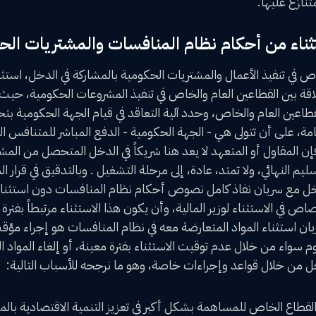
تنازع عليها.
ثناء من أحكام نظام المنافسات والمشتريات الح
ص في تنفيذ الأعمال والمشتريات الحكومية بالمشاركة في الدخل، استثن
لاقة بين القطاعين العام والخاص في تنفيذ المشروعات الحكومية، حي
طاعين العام والخاص، وحدد آلية التعاقد في قيام الجهة الحكومية بتحد
امة، على أن تتولى هي - الجهة الحكومية - الدفع المباشر للمتنافس 
لي فإن المقاول أو المتعهد لا يعد هنا شريكاً في الدخل المتحصل من ا
ليم النهائي، ولا تمتد، عادة، إلى مرحلة التشغيل . وبالتدقيق في قرار 
الدخل مع سريان نفاذ كامل نصوص أحكام نظام المنافسات دون استثنا
صاص في الاستثناء لوزير المالية، وأن يكون هذا الاستثناء مرتبطاً بفتر
سريان استثناء المواد المتعارضة معه في نظام المنافسات هو إجراء مؤق
 سواء من خلال عدم توقيت الاستثناء بفترة معينة، أو إلغاء المواد ا
 من خلال قواعد وإجراءات خاصة، وهو ما نرجحه للأسباب التالية:
 القطاع الخاص للمساهمة بشكل أكبر في تعزيز التنمية الاقتصادية با